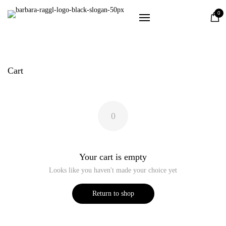
Dahoam
0
Zirbe
Steine
Haut & Haar
Cart
Wohnen
Schafwolle
Schmuck
0
SALE
Über mich
Your cart is empty
Looks like you haven't made your choice yet
Kostenloser Versand bei Bestellungen ab 80 EUR
Return to shop