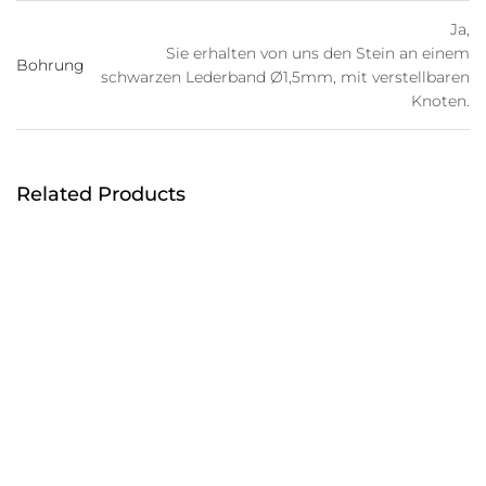
Ja,
Sie erhalten von uns den Stein an einem
Bohrung
schwarzen Lederband Ø1,5mm, mit verstellbaren
Knoten.
Related Products
Wassersteine | Glasstab
Amethyst-Spitzen |
Knochen & Gelenke
Naturstein
19,00
15,00
€
€
Wassersteine | Körperset