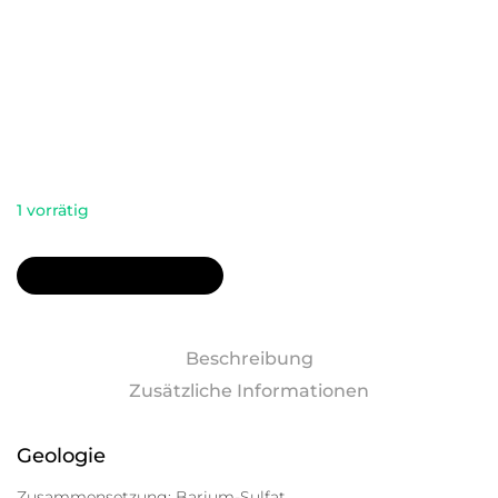
Umsatzsteuerbefreit gemäß UStG §19
Versand
Lieferzeit: ca. 3-5 Werktage
Bayrt
1 vorrätig
In den Warenkorb
In den Warenkorb
Beschreibung
Zusätzliche Informationen
Geologie
Zusammensetzung: Barium-Sulfat