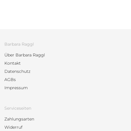
Wassersteine | Glasstab 5
9,90
€
Elemente Mischung
15,00
€
Barbara Raggl
Über Barbara Raggl
Kontakt
Datenschutz
AGBs
Impressum
Serviceseiten
Zahlungsarten
Widerruf