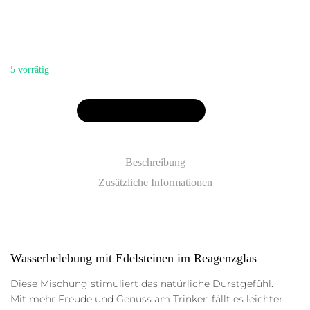
„Wassergenuss“
5 vorrätig
In den Warenkorb
In den Warenkorb
Beschreibung
Zusätzliche Informationen
Wasserbelebung mit Edelsteinen im Reagenzglas
Diese Mischung stimuliert das natürliche Durstgefühl.
Mit mehr Freude und Genuss am Trinken fällt es leichter