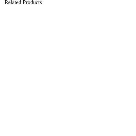
Related Products
Wassersteine | Glasstab Fit &
Schlank
15,00
€
Wassersteine in der Dose |
Grundmischung
14,90
€
Wassersteine | Glasstab Beauty-
Hautpflege
15,00
€
Wassersteine | Vitalset