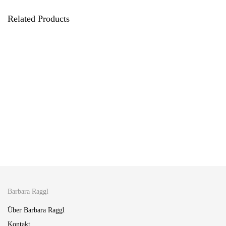
Related Products
Zirbenkissen Sissi 35
Zirbenkissen Molly 30
43,00
19,00
€
€
Zirbenkissen Ludwig 35
Zirbenkissen Klara 23
29,00
15,00
€
€
Barbara Raggl
Über Barbara Raggl
Kontakt