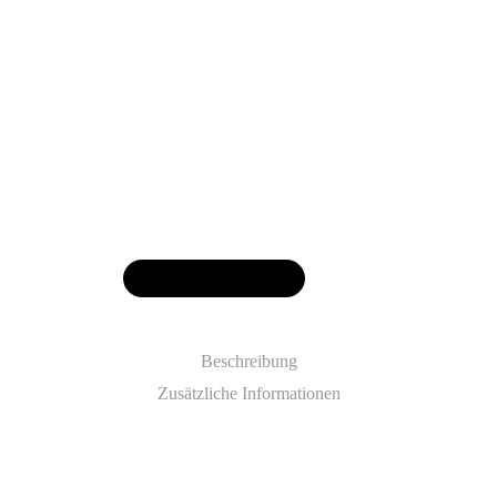
Versand
Lieferzeit: ca. 3-5 Werktage
„Inser Hoamat“
In den Warenkorb
In den Warenkorb
Beschreibung
Zusätzliche Informationen