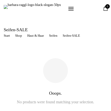
Dahoam
0
Zirbe
Steine
Seifen-SALE
Haut & Haar
Start
Shop
Haut & Haar
Seifen
Seifen-SALE
Wohnen
Schafwolle
Schmuck
SALE
Über mich
Kostenloser Versand bei Bestellungen ab 80 EUR
Ooops.
No products were found matching your selection.