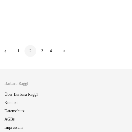
Zirbenkissen Rosali 23
Betthupferl Resi
15,00
€
27,00
€
1
2
3
4
Barbara Raggl
Über Barbara Raggl
Kontakt
Datenschutz
AGBs
Impressum