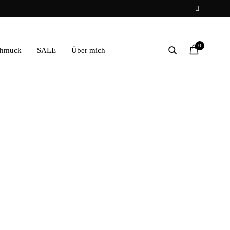
0
chmuck
SALE
Über mich
0
€
rbefreit gemäß UStG §19
d