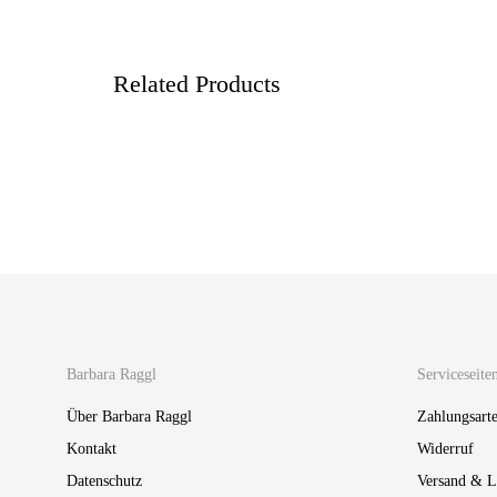
Related Products
Wassersteine | Zahnset
Wasserst
9,90
12,00
€
€
Barbara Raggl
Serviceseite
Über Barbara Raggl
Zahlungsart
Kontakt
Widerruf
Datenschutz
Versand & L