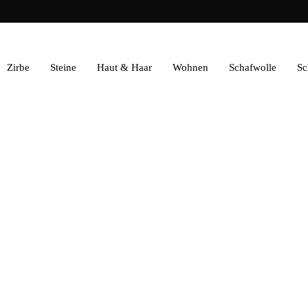
Zirbe
Steine
Haut & Haar
Wohnen
Schafwolle
S
15,0
Umsatzsteue
Versan