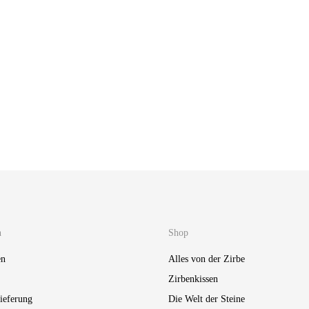
eine | Grundmischung
Turmalin-Quarz
89,00
€
n
Shop
en
Alles von der Zirbe
Zirbenkissen
ieferung
Die Welt der Steine