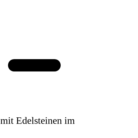
 ca. 3-5 Werktage
„5-
“
In den Warenkorb
In den Warenkorb
mit Edelsteinen im